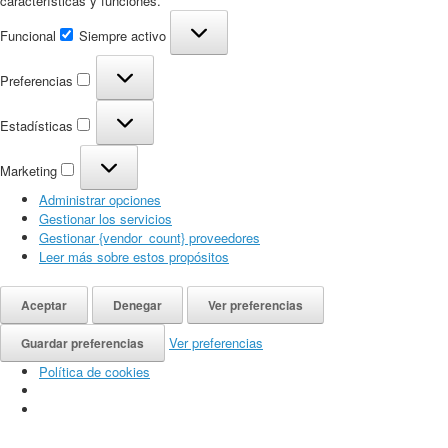
características y funciones.
Funcional
Funcional
Siempre activo
Preferencias
Preferencias
Estadísticas
Estadísticas
Marketing
Marketing
Administrar opciones
Gestionar los servicios
Gestionar {vendor_count} proveedores
Leer más sobre estos propósitos
Aceptar
Denegar
Ver preferencias
Ver preferencias
Guardar preferencias
Política de cookies
Saltar