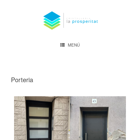
al
contenido
MENÚ
Porteria