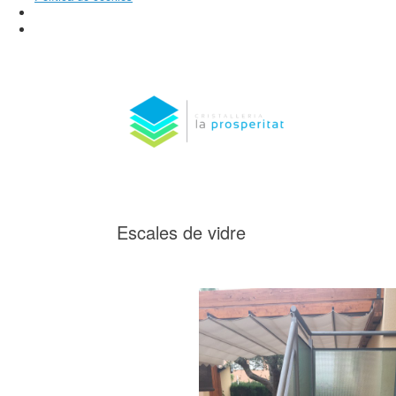
Saltar
al
contenido
Escales de vidre